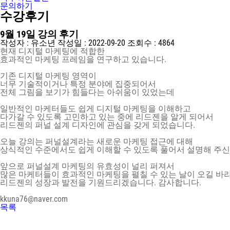
문의하기
수강후기
9월 19일 강의 후기
작성자 :
유소년
작성일 :
2022-09-20
조회수 :
4864
현재 디지털 마케팅에 적합한
효과적인 마케팅 프레임을 연구하고 있습니다.
기존 디지털 마케팅 영역이
너무 기술적이거나 특정 분야에 집중되어서
전체 그림을 보기가 힘들다는 아쉬움이 있었는데
일반적인 마케터들도 쉽게 디지털 마케팅을 이해하고
다가갈 수 있도록 고민하고 있는 중에 리드젠을 알게 되어서
리드젠의 퍼널 설계 디자인에 관심을 갖게 되었습니다.
오늘 강의는 퍼널설계라는 새로운 마케팅 접근에 대해
상식적인 수준에서도 쉽게 이해할 수 있도록 풀어서 설명해 주신
앞으로 퍼널설계 마케팅의 유효성이 널리 퍼져서
많은 마케터들이 효과적인 마케팅을 펼칠 수 있는 날이 오길 바
리드젠의 성장과 발전을 기원드리겠습니다. 감사합니다.
kkuna76@naver.com
목록