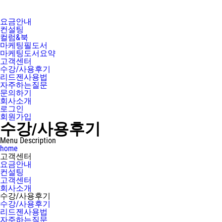
요금안내
컨설팅
컬럼&북
마케팅필도서
마케팅도서요약
고객센터
수강/사용후기
리드젠사용법
자주하는질문
문의하기
회사소개
로그인
회원가입
수강/사용후기
Menu Description
home
고객센터
요금안내
컨설팅
고객센터
회사소개
수강/사용후기
수강/사용후기
리드젠사용법
자주하는질문