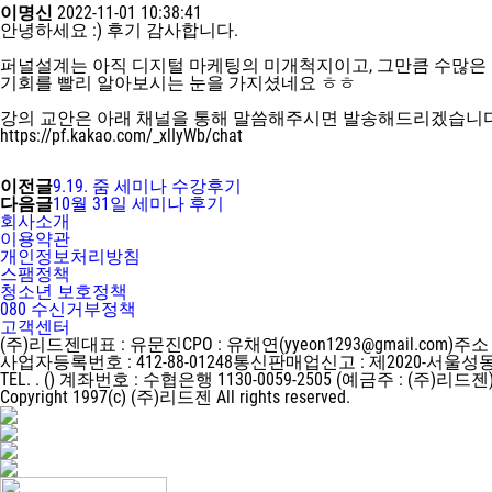
이명신
2022-11-01 10:38:41
안녕하세요 :) 후기 감사합니다.
퍼널설계는 아직 디지털 마케팅의 미개척지이고, 그만큼 수많은
기회를 빨리 알아보시는 눈을 가지셨네요 ㅎㅎ
강의 교안은 아래 채널을 통해 말씀해주시면 발송해드리겠습니다
https://pf.kakao.com/_xlIyWb/chat
이전글
9.19. 줌 세미나 수강후기
다음글
10월 31일 세미나 후기
회사소개
이용약관
개인정보처리방침
스팸정책
청소년 보호정책
080 수신거부정책
고객센터
(주)리드젠
대표 : 유문진
CPO : 유채연(yyeon1293@gmail.com)
주소 
사업자등록번호 : 412-88-01248
통신판매업신고 : 제2020-서울성동
TEL. . ()
계좌번호 : 수협은행 1130-0059-2505 (예금주 : (주)리드젠
Copyright 1997(c) (주)리드젠 All rights reserved.