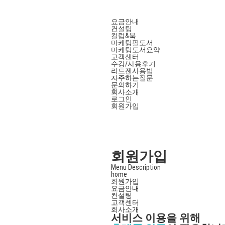
요금안내
컨설팅
컬럼&북
마케팅필도서
마케팅도서요약
고객센터
수강/사용후기
리드젠사용법
자주하는질문
문의하기
회사소개
로그인
회원가입
회원가입
Menu Description
home
회원가입
요금안내
컨설팅
고객센터
회사소개
서비스 이용을 위해